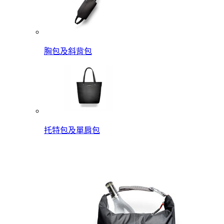
胸包及斜背包
托特包及單肩包