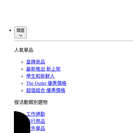
精選
人氣單品
皇牌商品
最新推出
新上架
學生和新鮮人
The Outlet
優惠價格
超值組合
優惠價格
按活動類別選物
工作通勤
旅行用品
戶外單品