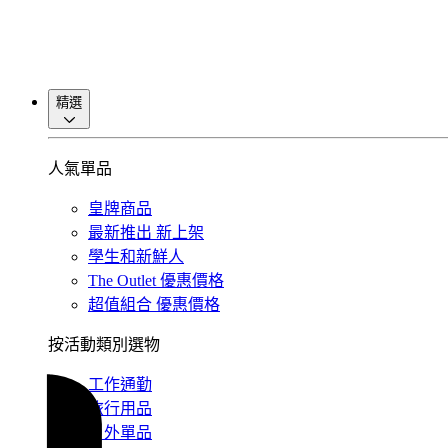
精選
人氣單品
皇牌商品
最新推出
新上架
學生和新鮮人
The Outlet
優惠價格
超值組合
優惠價格
按活動類別選物
工作通勤
旅行用品
戶外單品