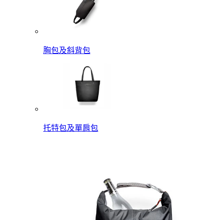
胸包及斜背包
托特包及單肩包