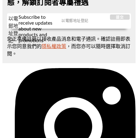
態，解鎖訂閱者專屬禮遇
Subscribe to
提交
以電
receive updates
郵地
about new
址登
products and
您正準備註冊以接收產品消息和電子通訊。確認註冊即表
promotions
記
示您同意我們的
隱私權政策
，而您亦可以隨時選擇取消訂
閱。