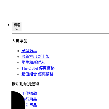
精選
人氣單品
皇牌商品
最新推出
新上架
學生和新鮮人
The Outlet
優惠價格
超值組合
優惠價格
按活動類別選物
工作通勤
旅行用品
戶外單品