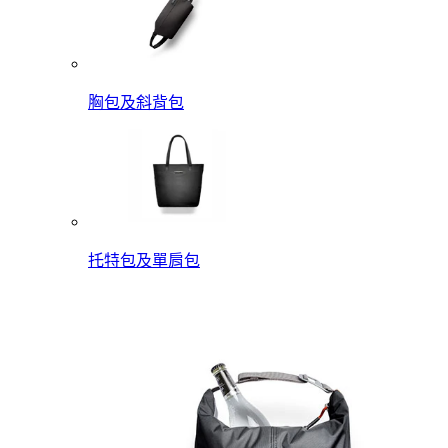
胸包及斜背包
托特包及單肩包