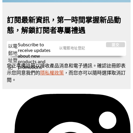
訂閱最新資訊，第一時間掌握新品動
態，解鎖訂閱者專屬禮遇
Subscribe to
提交
以電
receive updates
郵地
about new
址登
products and
您正準備註冊以接收產品消息和電子通訊。確認註冊即表
promotions
記
示您同意我們的
隱私權政策
，而您亦可以隨時選擇取消訂
閱。