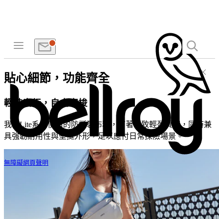
貼心細節，功能齊全
輕裝出行，自由穿梭
我們Lite系列使用的防撕裂布料，有著極致輕盈質感，同時兼
具強韌耐用性與堅挺外形，足以應付日常探險場景。
無障礙網頁聲明