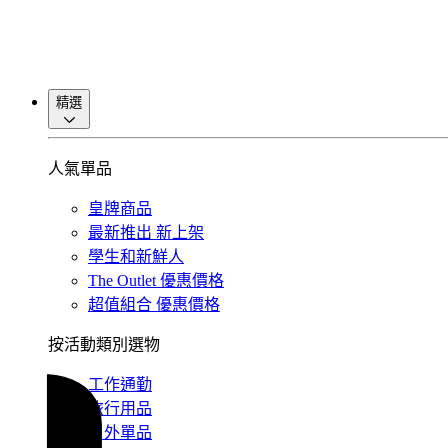
精選
人氣單品
皇牌商品
最新推出
新上架
學生和新鮮人
The Outlet
優惠價格
超值組合
優惠價格
按活動類別選物
工作通勤
旅行用品
戶外單品