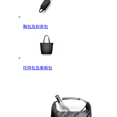
胸包及斜背包
托特包及單肩包