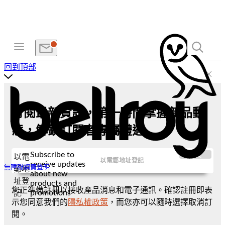
回到頂部
訂閱最新資訊，第一時間掌握新品動
態，解鎖訂閱者專屬禮遇
Subscribe to
提交
以電
receive updates
無障礙網頁聲明
郵地
about new
址登
products and
您正準備註冊以接收產品消息和電子通訊。確認註冊即表
promotions
記
示您同意我們的
隱私權政策
，而您亦可以隨時選擇取消訂
閱。