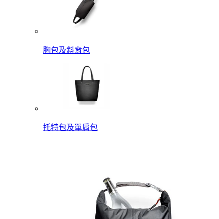
胸包及斜背包
托特包及單肩包