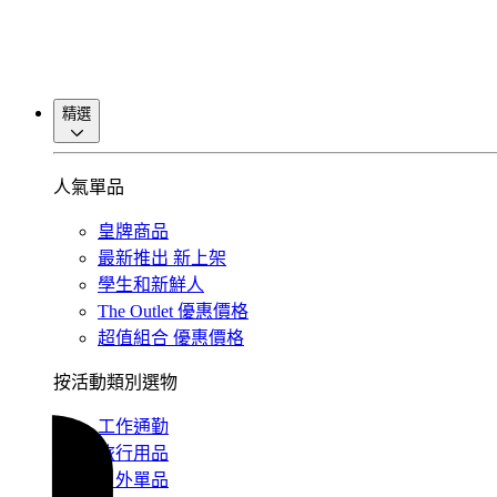
精選
人氣單品
皇牌商品
最新推出
新上架
學生和新鮮人
The Outlet
優惠價格
超值組合
優惠價格
按活動類別選物
工作通勤
旅行用品
戶外單品