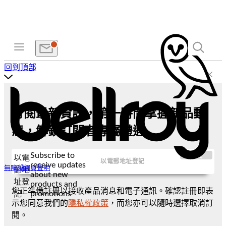
回到頂部
訂閱最新資訊，第一時間掌握新品動
態，解鎖訂閱者專屬禮遇
Subscribe to
提交
以電
receive updates
無障礙網頁聲明
郵地
about new
址登
products and
您正準備註冊以接收產品消息和電子通訊。確認註冊即表
promotions
記
示您同意我們的
隱私權政策
，而您亦可以隨時選擇取消訂
閱。