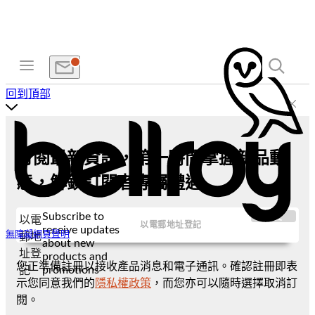
回到頂部
訂閱最新資訊，第一時間掌握新品動
態，解鎖訂閱者專屬禮遇
Subscribe to
提交
以電
receive updates
無障礙網頁聲明
郵地
about new
址登
products and
您正準備註冊以接收產品消息和電子通訊。確認註冊即表
promotions
記
示您同意我們的
隱私權政策
，而您亦可以隨時選擇取消訂
閱。