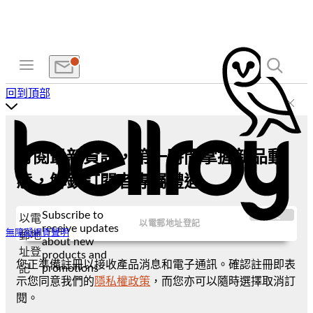
回到頂部
訂閱最新資訊，第一時間掌握新品動
態，解鎖訂閱者專屬禮遇
Subscribe to
提交
以電
receive updates
無障礙網頁聲明
郵地
about new
址登
products and
您正準備註冊以接收產品消息和電子通訊。確認註冊即表
promotions
記
示您同意我們的
隱私權政策
，而您亦可以隨時選擇取消訂
閱。