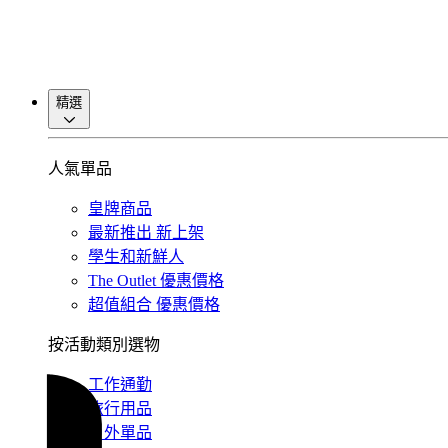
精選
人氣單品
皇牌商品
最新推出
新上架
學生和新鮮人
The Outlet
優惠價格
超值組合
優惠價格
按活動類別選物
工作通勤
旅行用品
戶外單品