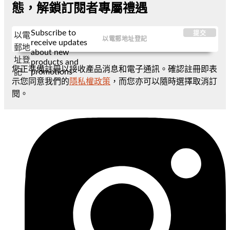
態，解鎖訂閱者專屬禮遇
Subscribe to
提交
以電
receive updates
郵地
about new
址登
products and
您正準備註冊以接收產品消息和電子通訊。確認註冊即表
promotions
記
示您同意我們的
隱私權政策
，而您亦可以隨時選擇取消訂
閱。