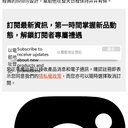
經典的Bellroy設計，幫助他在整天日程保持井井有條。
訂閱最新資訊，第一時間掌握新品動
態，解鎖訂閱者專屬禮遇
Subscribe to
提交
以電
receive updates
郵地
about new
址登
products and
您正準備註冊以接收產品消息和電子通訊。確認註冊即表
promotions
記
示您同意我們的
隱私權政策
，而您亦可以隨時選擇取消訂
閱。