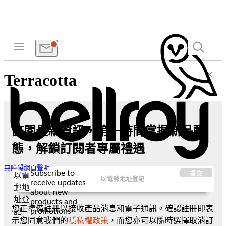
Terracotta
訂閱最新資訊，第一時間掌握新品動
態，解鎖訂閱者專屬禮遇
無障礙網頁聲明
Subscribe to
提交
以電
receive updates
郵地
about new
址登
products and
您正準備註冊以接收產品消息和電子通訊。確認註冊即表
promotions
記
示您同意我們的
隱私權政策
，而您亦可以隨時選擇取消訂