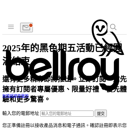
2025年的黑色期五活動已經圓
滿結束。
還有更多精彩即將推出。立即訂閱，搶先
擁有訂閱者專屬優惠、限量好禮、優先體
無障礙網頁聲明
驗和更多驚喜。
輸入您的電郵地址
提交
您正準備註冊以接收產品消息和電子通訊。確認註冊即表示您